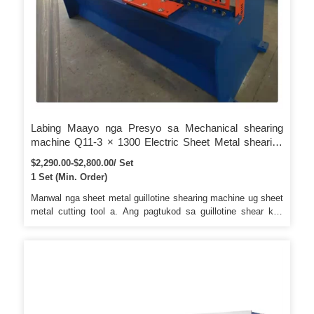
Labing Maayo nga Presyo sa Mechanical shearing
machine Q11-3 × 1300 Electric Sheet Metal shearing
machine
$2,290.00-$2,800.00/ Set
1 Set (Min. Order)
Manwal nga sheet metal guillotine shearing machine ug sheet
metal cutting tool a. Ang pagtukod sa guillotine shear kay
cast iron f . Max. Kami mga tigdesinyo ug tigtukod sa taas
nga kalidad nga linya sa pagproseso sa metal coil.