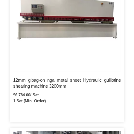
12mm gibag-on nga metal sheet Hydraulic guillotine
shearing machine 3200mm
$6,784.00/ Set
1 Set (Min. Order)