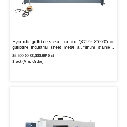
Hydraulic guillotine shear machine QC12Y 8*6000mm
guillotine industrial sheet metal aluminum stainless
steel cutting shearing m
$5,500.00-$8,000.00/ Set
1 Set (Min. Order)