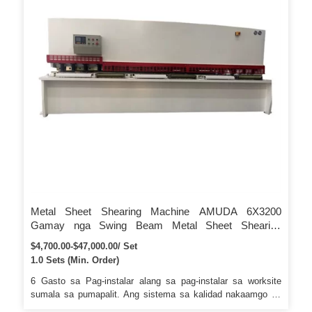
tool carrier, ug ang ubos nga blade gibutang sa worktable.
Metal Sheet Shearing Machine AMUDA 6X3200
Gamay nga Swing Beam Metal Sheet Shearing
Machine Uban sa MD11 Alang sa Pagputol sa Steel
$4,700.00-$47,000.00/ Set
1.0 Sets (Min. Order)
6 Gasto sa Pag-instalar alang sa pag-instalar sa worksite
sumala sa pumapalit. Ang sistema sa kalidad nakaamgo sa
tibuuk nga tornilyo ug pagkontrol sa tibuuk nga pamaagi 2).