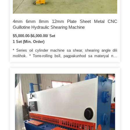
4mm 6mm 8mm 12mm Plate Sheet Metal CNC
Guillotine Hydraulic Shearing Machine
$5,000.00-$6,000.00/ Set
1 Set (Min. Order)
* Series oil cylinder machine sa shear, shearing angle dili
molihok. * Torre-rolling bsll, pagpakunhod sa materyal nga
sheet, ug makapamenos friction garas. * Ang punto nga
nagsuporta sa rolling guide aron mawagtang ang bearing
clearance ug mapausbaw ang shearingquality.