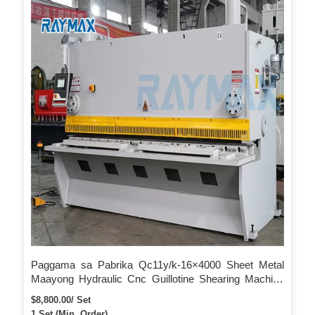
Paggama sa Pabrika Qc11y/k-16×4000 Sheet Metal
Maayong Hydraulic Cnc Guillotine Shearing Machine
Function
$8,800.00/ Set
1 Set (Min. Order)