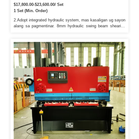
shearing machine alang sa pagputol sa asero
$17,800.00-$23,600.00/ Set
1 Set (Min. Order)
2.Adopt integrated hydraulic system, mas kasaligan ug sayon
alang sa pagmentinar. 8mm hydraulic swing beam shearing
machine metal cutting machine alang sa Carbon steel 6.
Luwas nga koral ug ang electric inter locker gidisenyo alang
sa makina aron maseguro ang kaluwasan sa operasyon sa
regulasyon sa CE. Metal sheet hydraulic punching shearer
iron worker gihiusa nga punching ug shearing machine