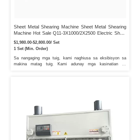
Sheet Metal Shearing Machine Sheet Metal Shearing
Machine Hot Sale Q11-3X1000/2X2500 Electric Sheet
Cutting Metal Shearing Machine Made In China
$1,980.00-$2,800.00/ Set
1 Set (Min. Order)
Sa nangaging mga tuig, kami naghiusa sa eksibisyon sa
makina matag tuig. Kami adunay mga kasinatian sa
pagserbisyo sa mga kustomer sa sobra sa 20 ka tuig. CNC
Machining Center, Drilling Machines, Slotting Machines ug
sawing machines ug uban pa.