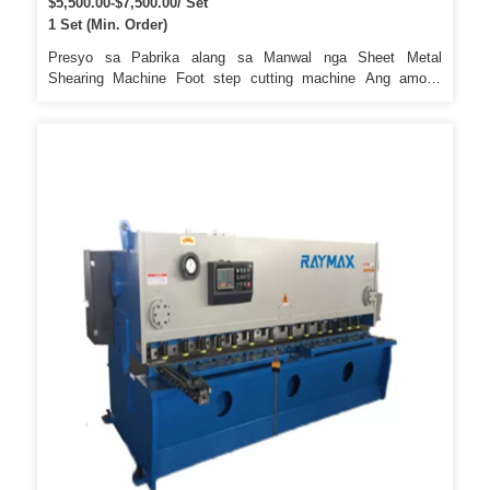
$5,500.00-$7,500.00/ Set
1 Set (Min. Order)
Presyo sa Pabrika alang sa Manwal nga Sheet Metal
Shearing Machine Foot step cutting machine Ang among
negosyo, Cangzhou Qianjin Roll Forming Machine ry Co.
Gipaluyohan sa makatarunganon nga disenyo, precision
machining ug pinili nga materyal, ang among standard ug
customized nga mga makina gihulagway sa taas nga gitas-on
sa kinabuhi, tukma nga pagporma ug sayon nga operasyon.
Mainiton nga abi-abi sa China sa pagbisita sa among pabrika
ug pagpili sa mga makina nga imong gikinahanglan.