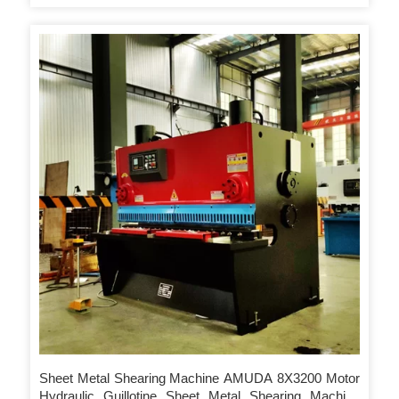
sa regulasyon sa CE. Ug kung naa ang among mga makina,
adunay maayo nga reputasyon ug katagbawan sa tiggamit sa
terminal. RE:2. sigurado kami nga maghatag kalidad = presyo
ug pr ice = kalidad, ang gipares nga presyo ug madawat alang
sa mga kliyente ug lig-on alang sa among mga makina.
Sheet Metal Shearing Machine AMUDA 8X3200 Motor
Hydraulic Guillotine Sheet Metal Shearing Machine