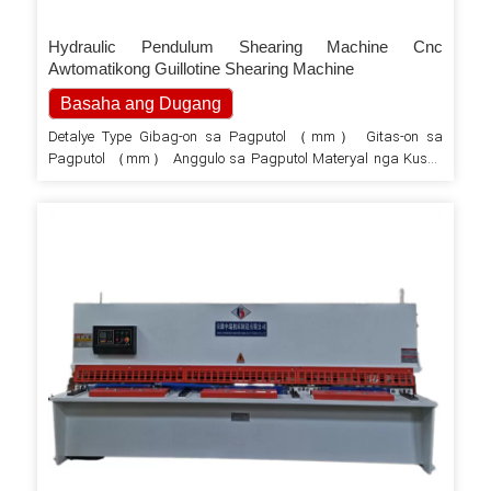
Hydraulic Pendulum Shearing Machine Cnc
Awtomatikong Guillotine Shearing Machine
Basaha ang Dugang
Detalye Type Gibag-on sa Pagputol （mm） Gitas-on sa
Pagputol （mm） Anggulo sa Pagputol Materyal nga Kusog
Balik-gauge Range Panahon sa Pagbiyahe （siklo/min）
Gahum （kw） Dimensyon（L*W*H） （mm） 4x2500 ⤵ 4 2°5
450 20-500 14 5.5 3000*1600*1600 4x3200 4 3200 1°30' ≤ 450
20-500 12 5.5 3900*1600*1600 4x4000 4x4000 ≤ 450 20-500