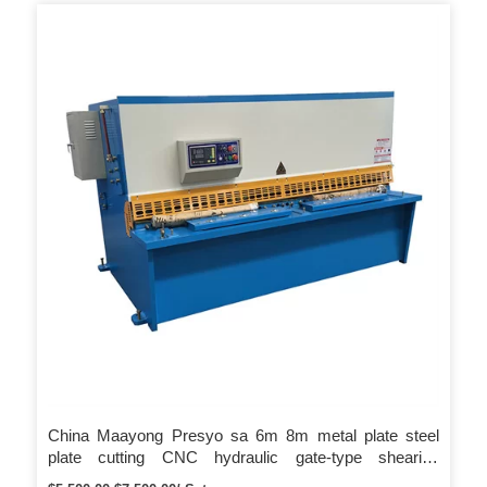
France Dugay nga gigamit ang kinabuhi. Prima Brand QC11Y
6X2500mm Guillotine steel Shearing Machine Hydraulic cnc
shearing machine Automatic Netting Sheet Cutting Machinery
Parts Ngalan: Main motor Brand: Original: Siemens, Germany
Kusog nga motor. Taas nga kalidad nga Shearing Machine
mechanical cnc shearing machine Automatic Netting Sheet
Cutting Machinery After-Sales Service * Pagbansay unsaon
pag-install sa makina, pagbansay unsaon paggamit sa
makina.
China Maayong Presyo sa 6m 8m metal plate steel
plate cutting CNC hydraulic gate-type shearing
machine