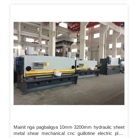
Ang panahon sa garantiya magsugod gikan sa adlaw sa
pagpirma sa report sa pagdawat sa makina.
Mainit nga pagbaligya 10mm 3200mm hydraulic sheet
metal shear mechanical cnc guillotine electric plate