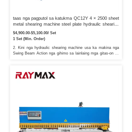
taas nga pagputol sa katukma QC12Y 4 × 2500 sheet
metal shearing machine steel plate hydraulic shearing
machine
$4,900.00-$5,100.00/ Set
1 Set (Min. Order)
2. Kini nga hydraulic shearing machine usa ka makina nga
Swing Beam Action nga gihimo sa lainlaing mga gitas-on sa
pagputol ug mga kapilian sa kapasidad. 4. Ang mga sliding
ball nga gisal-ot sa work table nga nagtugot sa materyal nga
daling mabalhin ngadto sa cut position ug squaring arm. Ang
ubos nga tumoy sa built-in nga spring pressure cylinder
gisangkapan sa espesyal nga gasket nga materyal, nga
naglikay sa metal plate nga gipatik.