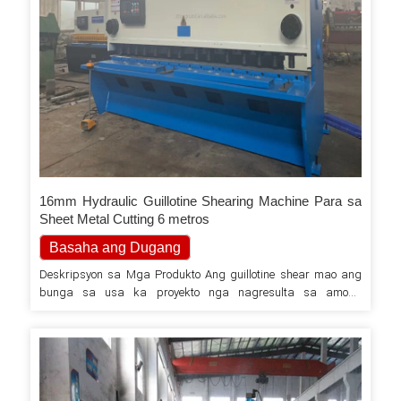
16mm Hydraulic Guillotine Shearing Machine Para sa
Sheet Metal Cutting 6 metros
Basaha ang Dugang
Deskripsyon sa Mga Produkto Ang guillotine shear mao ang
bunga sa usa ka proyekto nga nagresulta sa among
paghiusa sa 'Made in China' nga pagkamamugnaon, disenyo
ug kabag-ohan uban ang tanan nga kasaligan sa labing
kaayo nga sakup nga sangkap sa China ug Europe. Ang
sangputanan usa ka hingpit nga pagsagol sa avant-garde
ug episyente nga teknolohiya, garantiya sa hilabihan ka lig-
on…