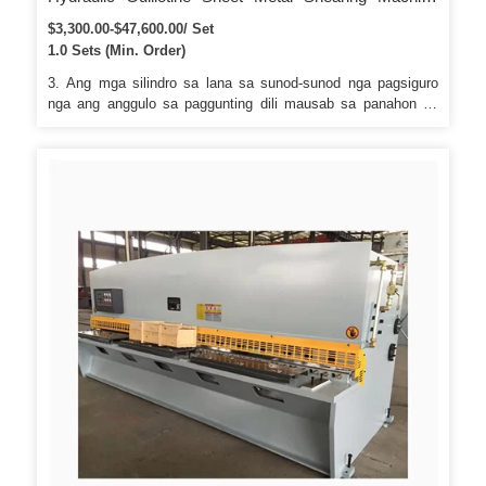
Uban sa ESTUN E21s Ug Plate
$3,300.00-$47,600.00/ Set
1.0 Sets (Min. Order)
3. Ang mga silindro sa lana sa sunod-sunod nga pagsiguro
nga ang anggulo sa paggunting dili mausab sa panahon sa
pagproseso sa paggunting. 5. Ang rolling material support ball
makapakunhod sa scratch sa sheet ug makapamenos sa
frictional resistance. Kung adunay kinahanglanon, ang among
inhenyero mahimong moadto sa pabrika sa gumagamit, ug
mag-adjust sa makina, maghatag maayong pagbansay sa
tiggamit.