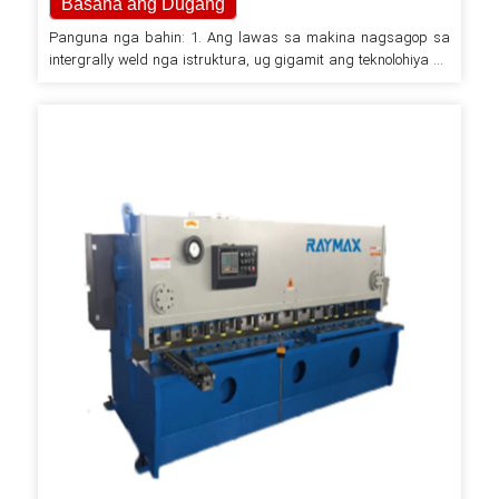
Basaha ang Dugang
Panguna nga bahin: 1. Ang lawas sa makina nagsagop sa
intergrally weld nga istruktura, ug gigamit ang teknolohiya sa
pagkatigulang sa vbration aron mawagtang ang tensiyon,
nga kasagaran sa maayo kaayo nga rigidity ug kalig-on. 2.
Ang advanced hydraulic intergrated velue bloke gigamit, nga
nagpamenos sa insallation sa mga linya sa tubo sa usa ka
compact structure, nga nagpadako sa pagkakasaligan…