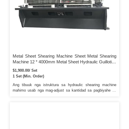
Metal Sheet Shearing Machine Sheet Metal Shearing
Machine 12 * 4000mm Metal Sheet Hydraulic Guillotine
Shearing Machine
$1,900.00/ Set
1 Set (Min. Order)
Ang tibuuk nga istruktura sa hydraulic shearing machine
mahimo usab nga mag-adjust sa kantidad sa pagbiyahe sa
taas nga tool sa pagpahulay pinaagi sa walay katapusan, sa
ingon labi nga nagpauswag sa kahusayan sa trabaho. 1. Ang
hydraulic shearing machine kinahanglan nga makahimo sa
pagsiguro sa pagkatul-id ug kahapsay sa shear surface sa
sheared sheet, ug mamenosan ang distorsyon sa sheet aron
makakuha og taas nga kalidad nga mga workpiece. 2. Ang
ibabaw nga blade sa hydraulic shearing machine gitakda sa