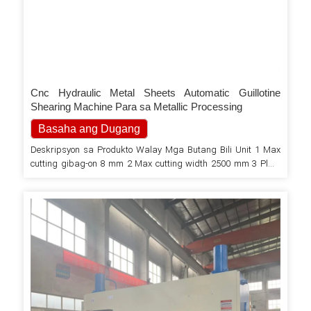
Cnc Hydraulic Metal Sheets Automatic Guillotine
Shearing Machine Para sa Metallic Processing
Basaha ang Dugang
Deskripsyon sa Produkto Walay Mga Butang Bili Unit 1 Max
cutting gibag-on 8 mm 2 Max cutting width 2500 mm 3 Plate
strength 2450 N/mm 4 Shearing angle 1º30 degree 5 Back-
guage max nga distansya 500 mm 6 Stroke time 14 time/min 7
Distansya tali sa mga column 3420 mm 8 Blade gitas-on 3300
mm…