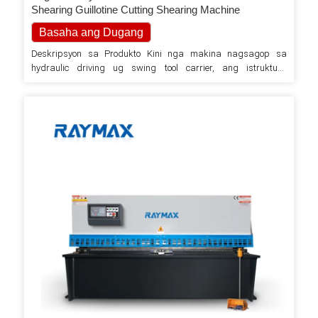
Shearing Guillotine Cutting Shearing Machine
Basaha ang Dugang
Deskripsyon sa Produkto Kini nga makina nagsagop sa
hydraulic driving ug swing tool carrier, ang istruktura
kombenyente sa pag-operate ug pagpadayon. Dali nga set"
nga aparato, linya sa…