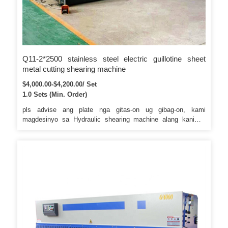
Q11-2*2500 stainless steel electric guillotine sheet
metal cutting shearing machine
$4,000.00-$4,200.00/ Set
1.0 Sets (Min. Order)
pls advise ang plate nga gitas-on ug gibag-on, kami
magdesinyo sa Hydraulic shearing machine alang kanimo.
Kung interesado ka kanila, palihug kontaka kami ingon sa
ubos nga impormasyon. Kung interesado ka kanila, palihug
kontaka kami ingon sa ubos nga impormasyon.