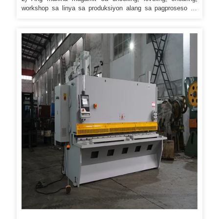
workshop sa linya sa produksiyon alang sa pagproseso sa
plato 3) Ang base sa makina mao ang steel-welding, ang
istruktura compact, maayo nga rigidity. 7) Ang makina
naggamit sa hingpit nga independente nga closed gear box
transmission system, direkta nga paglihok nga koneksyon sa
main axil, compact structure, gear adunay maayo nga
lubrication, ubos nga kasaba ug taas nga kinabuhi. 8) Ang
makina nga nasangkapan sa pneumatic clutch device, taas
nga friction, taas nga serbisyo sa kinabuhi, taas nga clutch
speed aron mapaayo ang katulin sa paggunting.