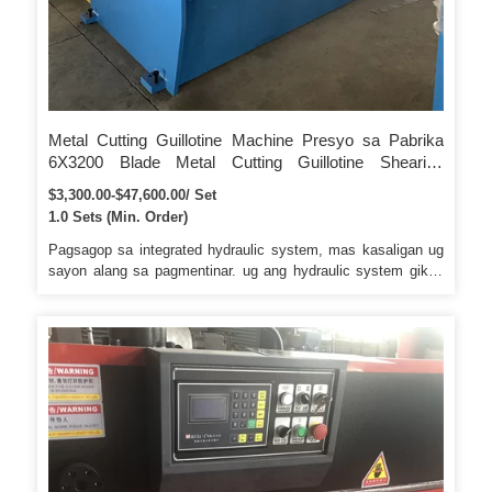
Metal Cutting Guillotine Machine Presyo sa Pabrika
6X3200 Blade Metal Cutting Guillotine Shearing
Machine Uban sa ESTUN E21s
$3,300.00-$47,600.00/ Set
1.0 Sets (Min. Order)
Pagsagop sa integrated hydraulic system, mas kasaligan ug
sayon alang sa pagmentinar. ug ang hydraulic system gikan
sa Bosch-Rexroth, Germany, Tibuok welded fram, press uban
sa tempering. Gipakita ang pag-adjust sa clearance sa blade,
sayon alang sa pag-adjust, Light alignment device.