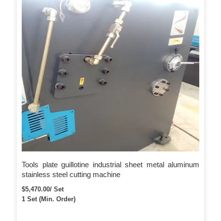
gikan sa Siemens Germany. Ngalan sa Mga Part sa Makina:
Blade Carrier Beam Brand: HUANTU Tanan nga HUANTU
standard shearing machine backside naggamit sa back silder,
nga makapasayon sa trabahante sa pagkuha sa materyal
human sa pagputol.
Tools plate guillotine industrial sheet metal aluminum
stainless steel cutting machine
$5,470.00/ Set
1 Set (Min. Order)