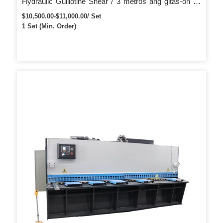
Hydraulic Guillotine Shear / 3 metros ang gitas-on sa
Metal Plate Cutting Machine alang sa Iron
$10,500.00-$11,000.00/ Set
1 Set (Min. Order)