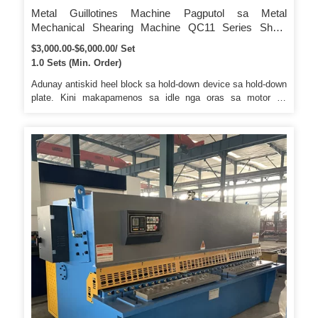
Metal Guillotines Machine Pagputol sa Metal
Mechanical Shearing Machine QC11 Series Sheet
Metal Plate Guillotines Shear Machine True-cut
$3,000.00-$6,000.00/ Set
Electrical Mechanical Cutting Machine
1.0 Sets (Min. Order)
Adunay antiskid heel block sa hold-down device sa hold-down
plate. Kini makapamenos sa idle nga oras sa motor ug
makadaginot sa kusog. 7. Ang atubangan ug likod nga mga
gauge gihatag uban sa scale plate nga nagpakita sa
timbangan.