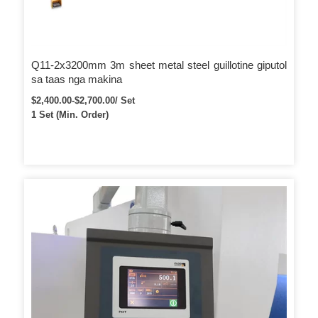
Q11-2x3200mm 3m sheet metal steel guillotine giputol
sa taas nga makina
$2,400.00-$2,700.00/ Set
1 Set (Min. Order)