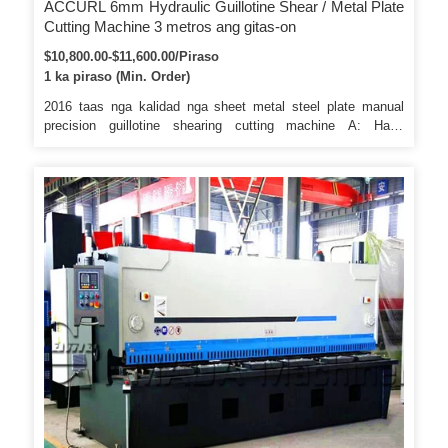
ACCURL 6mm Hydraulic Guillotine Shear / Metal Plate
Cutting Machine 3 metros ang gitas-on
$10,800.00-$11,600.00/Piraso
1 ka piraso (Min. Order)
2016 taas nga kalidad nga sheet metal steel plate manual
precision guillotine shearing cutting machine A: Hand
Operated B: Tool Steel Blade C: Max. Ang Metform
nakigsabot ug nag-eksport sa daghang lainlain nga mga
makina alang sa pagproseso sa metal sheet ug gigamit usab
nga kagamitan sa Konstruksyon. Packaging & Shipping 2016
taas nga kalidad nga sheet metal steel plate manual precision
guillotine shearing cutting machine