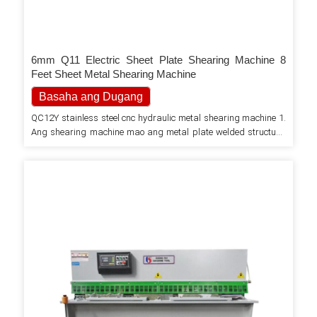
6mm Q11 Electric Sheet Plate Shearing Machine 8
Feet Sheet Metal Shearing Machine
Basaha ang Dugang
QC12Y stainless steel cnc hydraulic metal shearing machine 1.
Ang shearing machine mao ang metal plate welded structure,
hydraulic transmission, ug accumulator return stroke, sayon
nga operasyon, kasaligan nga performance, ug nindot nga
hitsura ug standard NC controller. 2. Ang gintang sa metal nga
gunting sa taliwala sa mga blades gipakita pinaagi sa
timaan, alang sa usa ka dali ug dali…