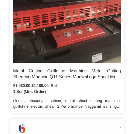
Metal Cutting Guillotine Machine Metal Cutting
Shearing Machine Q11 Series Manwal nga Sheet Metal
Cutting Steel Plate Electric Guillotine Shearing Machine
$1,560.00-$2,180.00/ Set
1 Set (Min. Order)
electric shearing machine, metal sheet cutting machine,
guillotine electric shear 1.Performance Naggamit sa single-
side mechanical drive, blade nga gihimo sa materyal nga
6CrW2Si. Kaylap nga gigamit sa motor, elektrikal, mga
industriya sa awto ug tanan nga mga tindahan sa ubang mga
industriya diin gikinahanglan ang pagputol sa sheet metal.