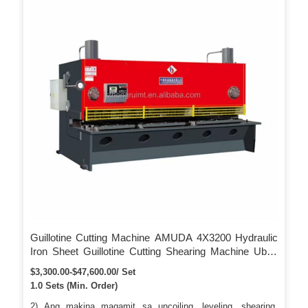
Yano nga pagtukod, dali nga operasyon ug luwas, sensitibo
ug kasaligan nga kontrol Sayon nga pagmentinar, ubos nga
konsumo sa enerhiya.
Guillotine Cutting Machine AMUDA 4X3200 Hydraulic
Iron Sheet Guillotine Cutting Shearing Machine Uban
sa ESTUN E21s
$3,300.00-$47,600.00/ Set
1.0 Sets (Min. Order)
2) Ang makina magamit sa uncoiling, leveling, shearing,