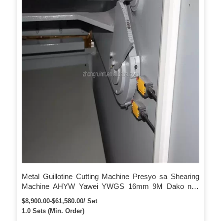
integrated system aron maseguro ang kasaligan ug
kaluwasan sa sistema; 5. Internasyonal nga sumbanan sa
kuryente ug…
Metal Guillotine Cutting Machine Presyo sa Shearing
Machine AHYW Yawei YWGS 16mm 9M Dako nga
Metal Guillotine Shear Cutting Machine
$8,900.00-$61,580.00/ Set
1.0 Sets (Min. Order)