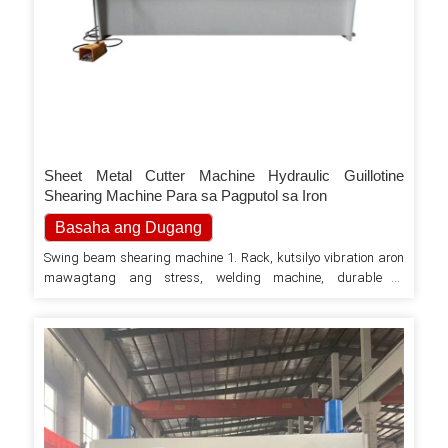
Sheet Metal Cutter Machine Hydraulic Guillotine
Shearing Machine Para sa Pagputol sa Iron
Basaha ang Dugang
Swing beam shearing machine 1. Rack, kutsilyo vibration aron
mawagtang ang stress, welding machine, durable 2.
Advanced integrated hydraulic system, maayo nga kasaligan
3. Three-point support rolling guide aron mawagtang ang
bearing clearance, aron maseguro ang kalidad sa shear 4.
Electric pag-adjust sa gintang sa sulab, paspas ug tukma 5.
Sa bug-os nga paggamit sa sulab sa sulab sa tanan…