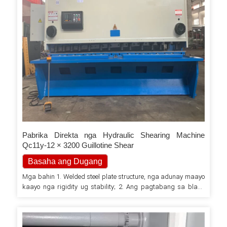
Pabrika Direkta nga Hydraulic Shearing Machine
Qc11y-12 × 3200 Guillotine Shear
Basaha ang Dugang
Mga bahin 1. Welded steel plate structure, nga adunay maayo
kaayo nga rigidity ug stability; 2. Ang pagtabang sa blade
pedestal sa worktable sayon alang sa micro adjustment; 3.
Ang suporta sa bola gihatag sa worktable nga sayon nga
pag-operate alang sa rolling plate; 4. Advanced hydraulic