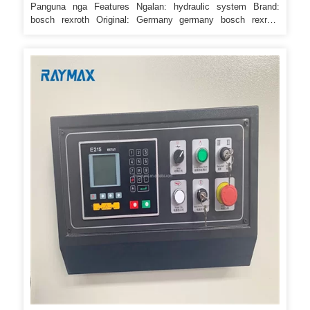
Panguna nga Features Ngalan: hydraulic system Brand:
bosch rexroth Original: Germany germany bosch rexroth
system. After-Sales Service * Pagbansay kung giunsa ang
pag-install sa makina, pagbansay kung giunsa ang paggamit
sa makina. Kung ang sudlanan labi ka tigre, mogamit kami og
pe film alang sa pagputos o pag-pack niini sumala sa
espesyal nga hangyo sa mga kostumer.