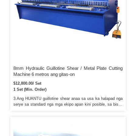
8mm Hydraulic Guillotine Shear / Metal Plate Cutting
Machine 6 metros ang gitas-on
$12,800.00/ Set
1 Set (Min. Order)
3.Ang HUANTU guillotine shear anaa sa usa ka halapad nga
serye sa standard nga mga ekipo apan kini posible, sa bisan
unsa nga higayon, sa pagdugang sa opsyonal nga mga ekipo
sumala sa gikinahanglan. Panguna nga Features Ngalan:
Motor ug Hydraulic System Brand: Siemens Germany ug
Bosch-Rexroth Germany Original: Germany Tanan nga
HUANTU Guillotine Shearing machine Motor nga orihinal